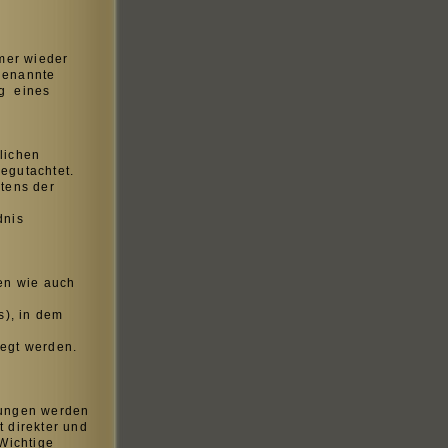
mer wieder
 genannte
ng eines
lichen
begutachtet.
itens der
dnis
gen wie auch
s), in dem
egt werden.
tungen werden
t direkter und
 Wichtige