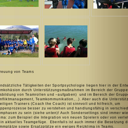
reuung von Teams
ndsätzliche Tätigkeiten der Sportpsychologie liegen hier in der Ent
mkohäsion durch Unterstützungsmaßnahmen im Bereich der Gruppen
sbildung von Teamrollen und –aufgaben) und im Bereich der Grup
nfliktmanagement, Teamkommunikation,...). Aber auch die Unterstüt
eiligen Trainers (Coach the Coach) ist sinnvoll und hilfreich, um
ppenprozesse besser zu verstehen und handlungsfähig in verschie
mphasen zu sein (siehe unten)! Auch Sondersettings sind immer wie
ma: zum Beispiel die Integration von neuen Spielern oder von verle
ein aktuelles Teamgefüge. Ebenfalls ist auch immer die Besetzung d
mmplätze sowie Ersatzplätze ein ewiges Reizklima in Teams.