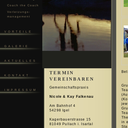
Coach the Coach
Verletzungs-
management
VORTEILE
GALERIE
AKTUELLES
Bet
TERMIN
KONTAKT
VEREINBAREN
Gru
Gemeinschaftspraxis
Tea
IMPRESSUM
(Au
Nicole & Kay Falkenau
(Ko
jew
Am Bahnhof 4
Gru
54298 Igel
Tea
The
Kagerbauerstrasse 15
in 
81049 Pullach i. Isartal
Sta