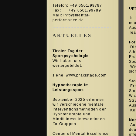
Telefon: +49 6501/99787
Opt
Fax: +49 6501/99789
Mail:
info@mental-
In 
performance.de
neu
Aus
Tea
AKTUELLES
Fo
Die
Tiroler Tag der
Ath
Sportpsychologie
Ers
Wir haben uns
Spo
weitergebildet.
Wic
sic
siehe: www.praxistage.com
Sto
Hypnotherapie im
Ers
Leistungssport
Sin
Wic
September 2025 erlernten
Str
wir verschiedene mentale
Aus
Interventionsmethoden der
Kei
Hypnotherapie und
Mindfulness Inteventionen
No
für Gruppen.
Auf
deu
Center of Mental Excellence
off