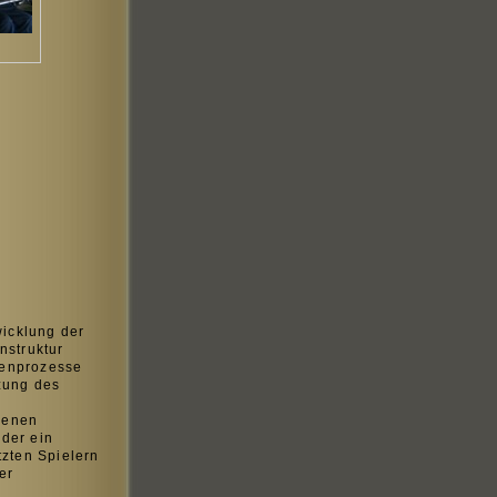
wicklung der
struktur
penprozesse
zung des
denen
der ein
tzten Spielern
er