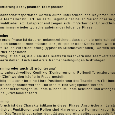
imierung der typischen Teamphasen
Mannschaftssportarten werden durch unterschiedliche Rhythmen im
e Teams konstituiert, sei es zu Beginn einer neuen Saison oder so
wahlkader, etc. Entsprechend zeigen sich im Verlauf der Entwicklu
ms immer wieder typische aufeinander folgende Phasen:
rming
 erste Phase ist dadurch gekennzeichnet, dass sich die unterschied
leten kennen lernen müssen, der „Mitspieler oder Konkurrent“ wird 
te Rollen zur Orientierung (typisches Klischeeverhalten) werden se
rtler angeboten.
htig ist es hier, die Ziele des Teams zu verankern und Teamverstän
herzustellen. Auch sind erste Rahmenbedingungen festzulegen.
rming oder auch „Ernüchterung“
te unterschwellige Konflikte (Konkurrenten), Rollendifferenzierun
n(Ziel) werden häufig in Frage gestellt.
htig ist auch hier eine klare Positionierung des Teamleiters (Trainer
ukturen gehalten werden und Inhalte klar vorgegeben werden.
einandersetzungen im Team müssen im Team beleiben und offengel
ne „Privataudienzen“!
rming
bruch ist das Charakteristikum in dieser Phase. Ansprüche an Leis
tlicher, Funktionen und Rollen sind klarer und die Kommunikation is
en. Das Team bildet seine Identität aus und wird selbst-„bewusster“.