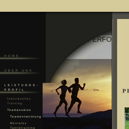
MENTAL PERFORMA
HOME
ÜBER UNS
LEISTUNGS-
P
PROFIL
Individuelles
Training
Teamansätze
Teamentwicklung
Mentales
Taktiktraining