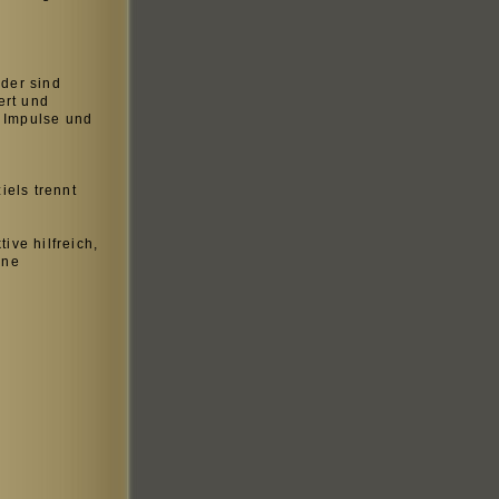
eder sind
ert und
t Impulse und
els trennt
ive hilfreich,
ine