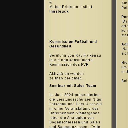
&
Auf
Milton Erickson Institut
Pot
Innsbruck
Per
Das
ori
kon
ste
Kommission Fußball und
Adj
Gesundheit
Nac
sic
Berufung von Kay Falkenau
in die neu konstituierte
Hie
Kommission des FVR
um 
mit
Aktivitäten werden
zeitnah berichtet....
Bei
Seminar mit Sales Team
Im Juni 2024 präsentierten
die Leistungsschützen Nigg
Falkenau und Lars Utscheid
in einer Veranstaltung des
Unternehmen Stallargenes
über die Analogien von
Bogenschiessen und Sales
und Salesprozessen - "Alle